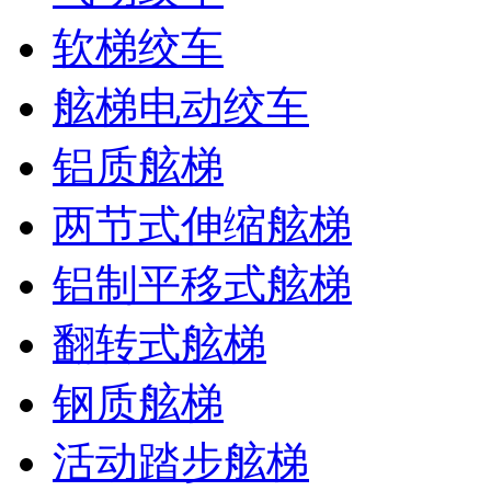
软梯绞车
舷梯电动绞车
铝质舷梯
两节式伸缩舷梯
铝制平移式舷梯
翻转式舷梯
钢质舷梯
活动踏步舷梯