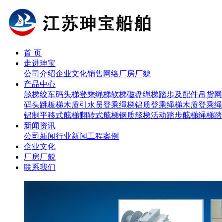
首 页
走进珅宝
公司介绍
企业文化
销售网络
厂房厂貌
产品中心
舷梯
绞车
码头梯
登乘绳梯
软梯磁盘
绳梯踏步及配件
吊货网
码头跳板梯
木质引水员登乘绳梯
铝质登乘绳梯
木质登乘绳
铝制平移式舷梯
翻转式舷梯
钢质舷梯
活动踏步舷梯
绳梯踏
新闻资讯
公司新闻
行业新闻
工程案例
企业文化
厂房厂貌
联系我们