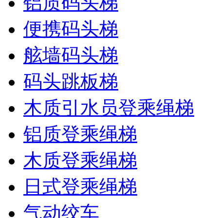
铝质码头梯
便携码头梯
舷墙码头梯
码头跳板梯
木质引水员登乘绳梯
铝质登乘绳梯
木质登乘绳梯
日式登乘绳梯
气动绞车