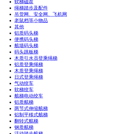
软梯磁盘
绳梯踏步及配件
吊货网、安全网、飞机网
老鼠档等小物品
其他
铝质码头梯
便携码头梯
舷墙码头梯
码头跳板梯
木质引水员登乘绳梯
铝质登乘绳梯
木质登乘绳梯
日式登乘绳梯
气动绞车
软梯绞车
舷梯电动绞车
铝质舷梯
两节式伸缩舷梯
铝制平移式舷梯
翻转式舷梯
钢质舷梯
活动踏步舷梯