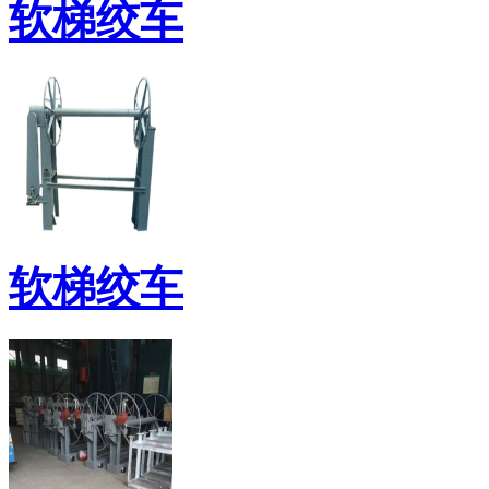
软梯绞车
软梯绞车