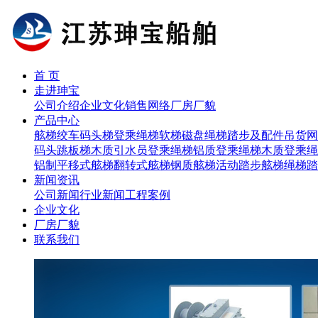
首 页
走进珅宝
公司介绍
企业文化
销售网络
厂房厂貌
产品中心
舷梯
绞车
码头梯
登乘绳梯
软梯磁盘
绳梯踏步及配件
吊货网
码头跳板梯
木质引水员登乘绳梯
铝质登乘绳梯
木质登乘绳
铝制平移式舷梯
翻转式舷梯
钢质舷梯
活动踏步舷梯
绳梯踏
新闻资讯
公司新闻
行业新闻
工程案例
企业文化
厂房厂貌
联系我们