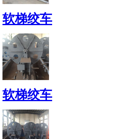
软梯绞车
软梯绞车