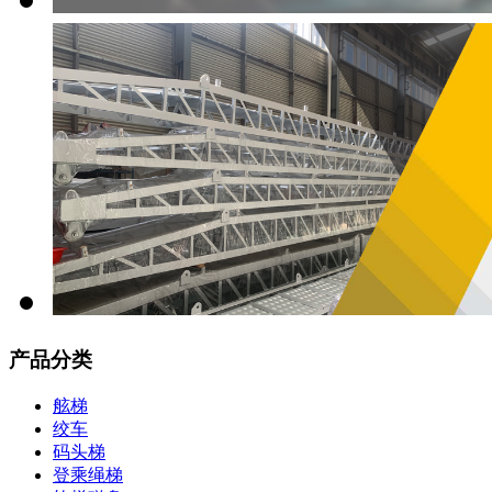
产品分类
舷梯
绞车
码头梯
登乘绳梯