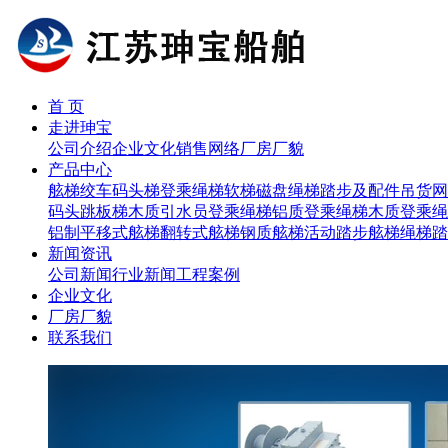
首 页
走进珅宝
公司介绍
企业文化
销售网络
厂房厂貌
产品中心
舷梯
绞车
码头梯
登乘绳梯
软梯磁盘
绳梯踏步及配件
吊货网
码头跳板梯
木质引水员登乘绳梯
铝质登乘绳梯
木质登乘绳
铝制平移式舷梯
翻转式舷梯
钢质舷梯
活动踏步舷梯
绳梯踏
新闻资讯
公司新闻
行业新闻
工程案例
企业文化
厂房厂貌
联系我们