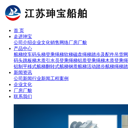
首 页
走进珅宝
公司介绍
企业文化
销售网络
厂房厂貌
产品中心
舷梯
绞车
码头梯
登乘绳梯
软梯磁盘
绳梯踏步及配件
吊货网
码头跳板梯
木质引水员登乘绳梯
铝质登乘绳梯
木质登乘绳
铝制平移式舷梯
翻转式舷梯
钢质舷梯
活动踏步舷梯
绳梯踏
新闻资讯
公司新闻
行业新闻
工程案例
企业文化
厂房厂貌
联系我们