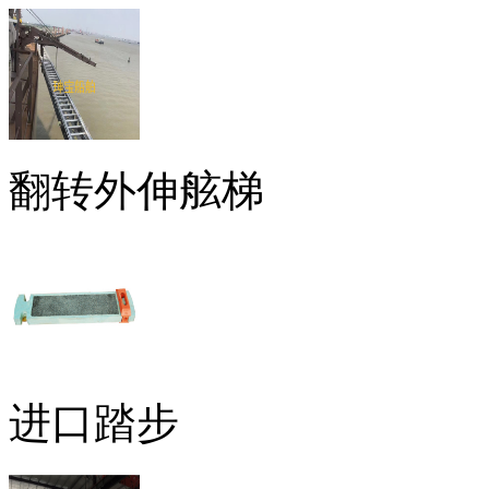
翻转外伸舷梯
进口踏步