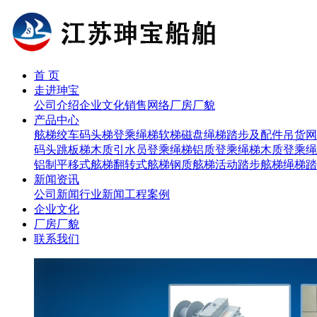
首 页
走进珅宝
公司介绍
企业文化
销售网络
厂房厂貌
产品中心
舷梯
绞车
码头梯
登乘绳梯
软梯磁盘
绳梯踏步及配件
吊货网
码头跳板梯
木质引水员登乘绳梯
铝质登乘绳梯
木质登乘绳
铝制平移式舷梯
翻转式舷梯
钢质舷梯
活动踏步舷梯
绳梯踏
新闻资讯
公司新闻
行业新闻
工程案例
企业文化
厂房厂貌
联系我们