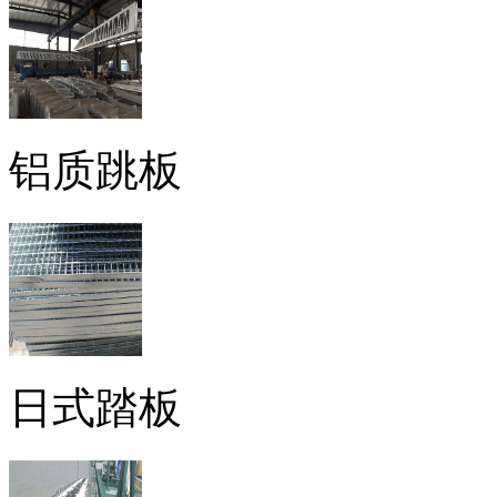
铝质跳板
日式踏板