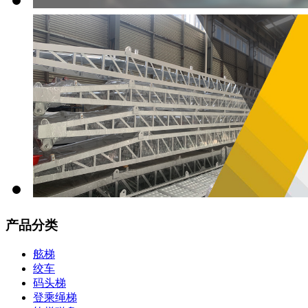
产品分类
舷梯
绞车
码头梯
登乘绳梯