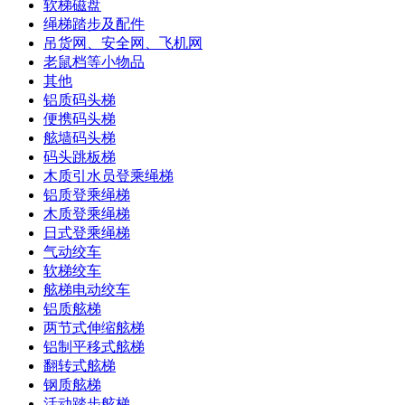
软梯磁盘
绳梯踏步及配件
吊货网、安全网、飞机网
老鼠档等小物品
其他
铝质码头梯
便携码头梯
舷墙码头梯
码头跳板梯
木质引水员登乘绳梯
铝质登乘绳梯
木质登乘绳梯
日式登乘绳梯
气动绞车
软梯绞车
舷梯电动绞车
铝质舷梯
两节式伸缩舷梯
铝制平移式舷梯
翻转式舷梯
钢质舷梯
活动踏步舷梯